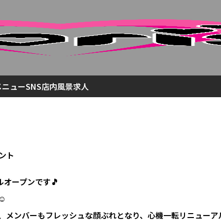
メニュー
SNS
店内風景
求人
ント
ルオープンです🎵
️
、メンバーもフレッシュな顔ぶれとなり、心機一転リニューア