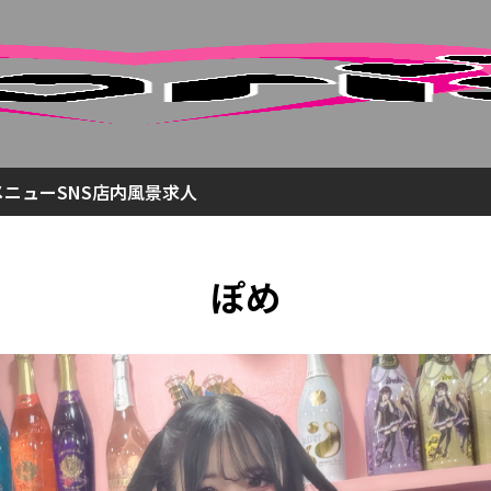
メニュー
SNS
店内風景
求人
ぽめ