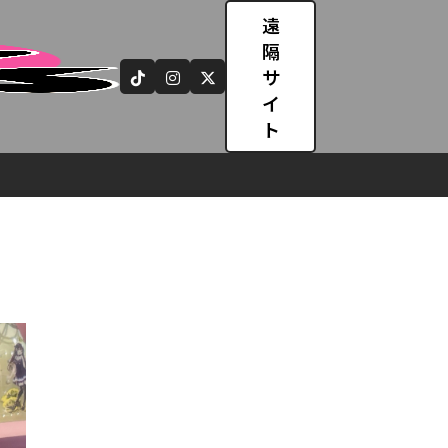
遠
隔
サ
イ
ト